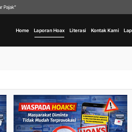
r Pajak”
ak Kendaraan
Home
Laporan Hoax
Literasi
Kontak Kami
Lap
ak Kendaraan
da Kenaikan Pajak Kendaraan 2026
ta Tidak Mudah Terprovokasi
GA PURBALINGGA & SELURUH INDONESIA! STOP! BACA INI S
gatasnamakan Kepala DPUPR Kabupaten Purbalingga
ne / Pesanan Fiktif
eriksa Gubernur Jawa Tengah” Tidak Benar