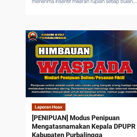
menerima insentif miliaran rupiah setiap bulan…
Laporan Hoax
[PENIPUAN] Modus Penipuan
Mengatasnamakan Kepala DPUPR
Kabupaten Purbalingga