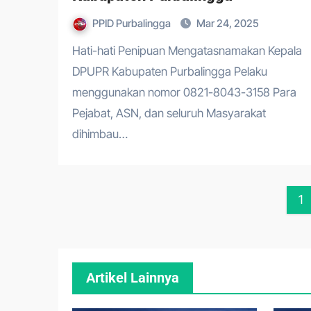
PPID Purbalingga
Mar 24, 2025
Hati-hati Penipuan Mengatasnamakan Kepala
DPUPR Kabupaten Purbalingga Pelaku
menggunakan nomor 0821-8043-3158 Para
Pejabat, ASN, dan seluruh Masyarakat
dihimbau…
Po
1
pa
Artikel Lainnya