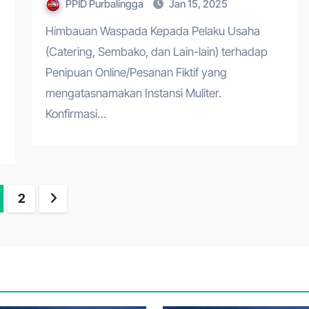
PPID Purbalingga
Jan 15, 2025
Himbauan Waspada Kepada Pelaku Usaha
(Catering, Sembako, dan Lain-lain) terhadap
Penipuan Online/Pesanan Fiktif yang
mengatasnamakan Instansi Muliter.
Konfirmasi…
sts
2
gination